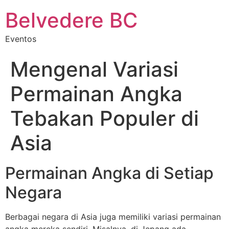
Belvedere BC
Eventos
Mengenal Variasi
Permainan Angka
Tebakan Populer di
Asia
Permainan Angka di Setiap
Negara
Berbagai negara di Asia juga memiliki variasi permainan