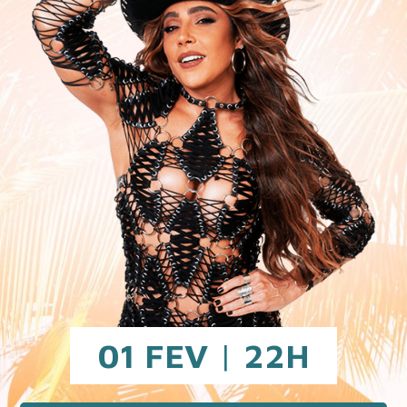
01 FEV
|
22H