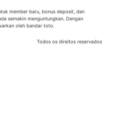
ntuk member baru, bonus deposit, dan
Anda semakin menguntungkan. Dengan
warkan oleh bandar toto.
Todos os direitos reservados