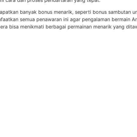
i cara dan proses pendaftaran yang tepat.
dapatkan banyak bonus menarik, seperti bonus sambutan u
nfaatkan semua penawaran ini agar pengalaman bermain 
gera bisa menikmati berbagai permainan menarik yang dita