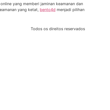
di online yang memberi jaminan keamanan dan
keamanan yang ketat,
bento4d
menjadi pilihan
Todos os direitos reservados