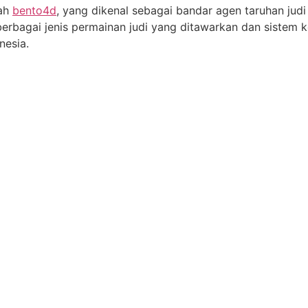
lah
bento4d
, yang dikenal sebagai bandar agen taruhan ju
rbagai jenis permainan judi yang ditawarkan dan sistem 
nesia.